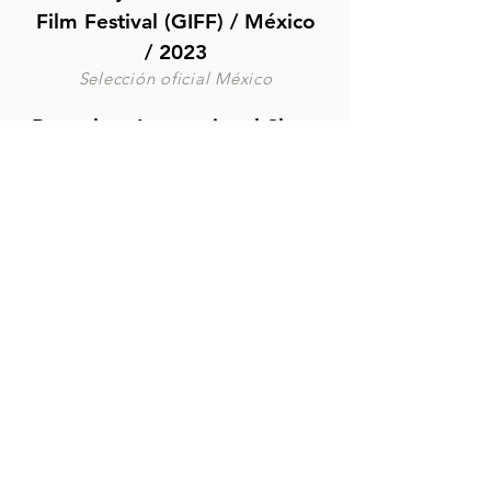
Film Festival (GIFF)
/ México
/ 2023
Selección oficial México
Bengaluru International Short
Film Festival (BISFF) / India /
2023
International Competition
Shorts México
/ México /
2023
Selección
oficial
Kannibal Fest Short Film
Festival / Alemania / 2019
Selección oficial ficción
Poitiers film festival / Francia